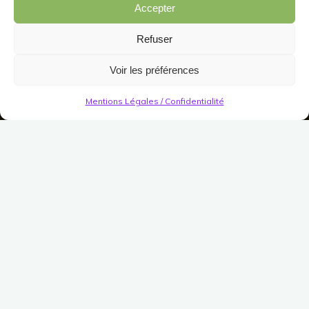
Accepter
Refuser
Voir les préférences
Mentions Légales / Confidentialité
SDH #15: La Sélection
#5 : Azahar
Publié le
30 juin 2023
Modifié le
30 juin 2023