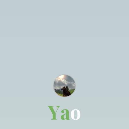
Y
a
o