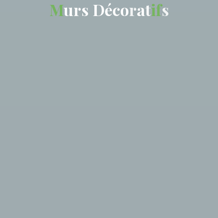
M
u
r
s
D
é
c
o
r
a
t
i
f
s