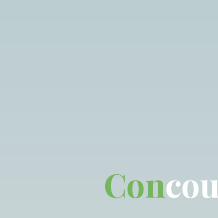
C
o
n
c
o