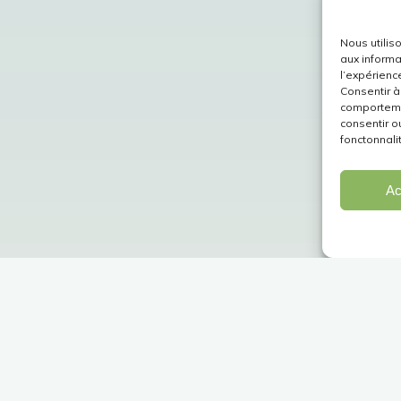
Nous utilis
aux informa
l’expérienc
Consentir à
comportemen
consentir o
fonctonnali
Ac