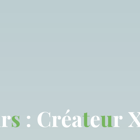
u
r
s
:
C
r
a
C
é
a
t
e
u
r