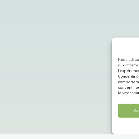
Nous utilis
aux informa
l’expérienc
Consentir à
comportemen
consentir o
fonctonnali
Ac