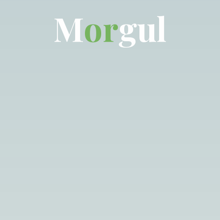
M
o
r
g
u
l
l