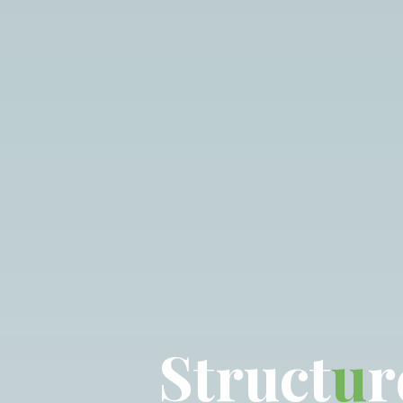
S
t
r
u
c
t
u
r