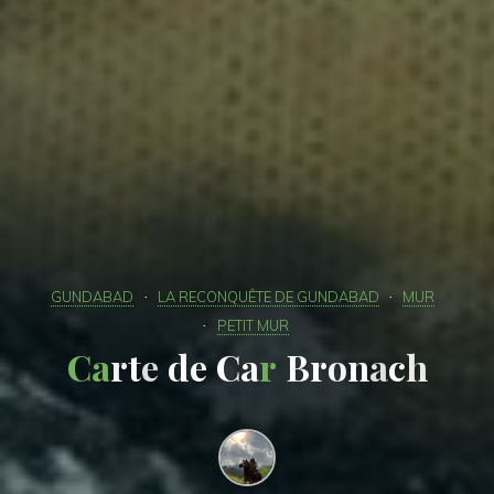
GUNDABAD
LA RECONQUÊTE DE GUNDABAD
MUR
PETIT MUR
C
a
r
t
e
d
e
C
a
r
B
r
o
n
a
c
h