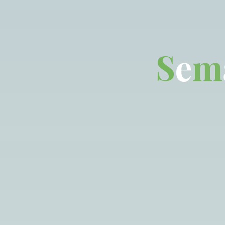
S
e
m