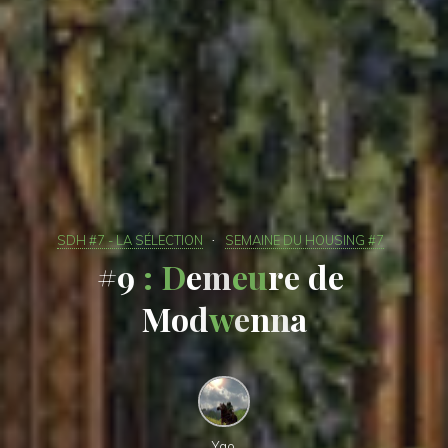
SDH #7 - LA SÉLECTION
SEMAINE DU HOUSING #7
#
9
:
D
e
m
e
u
r
e
d
e
M
o
d
w
e
n
n
a
Yao