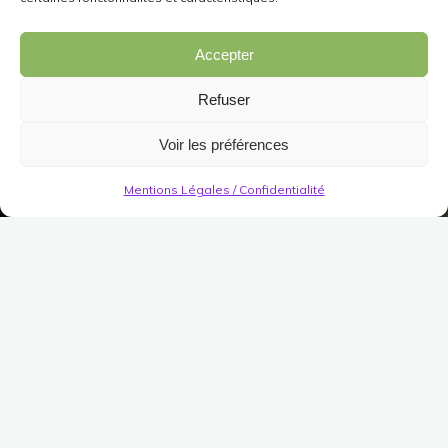
Accepter
Refuser
Voir les préférences
Mentions Légales / Confidentialité
SDH #7 - La Sélection
#9 : Demeure de Modwenna
Publié le
3 décembre 2018
Modifié le
14 décembre
2018